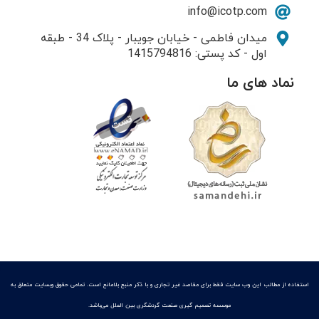
info@icotp.com
میدان فاطمی - خیابان جویبار - پلاک 34 - طبقه
اول - کد پستی: 1415794816
نماد های ما
استفاده از مطالب این وب سایت فقط برای مقاصد غیر تجاری و با ذکر منبع بلامانع است. تمامی حقوق وبسایت متعلق به
موسسه تصمیم گیری صنعت گردشگری بین الملل​ می‌باشد.