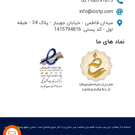
021-88391875
info@icotp.com
میدان فاطمی - خیابان جویبار - پلاک 34 - طبقه
اول - کد پستی: 1415794816
نماد های ما
استفاده از مطالب این وب سایت فقط برای مقاصد غیر تجاری و با ذکر منبع بلامانع است. تمامی حقوق وبسایت متعلق به