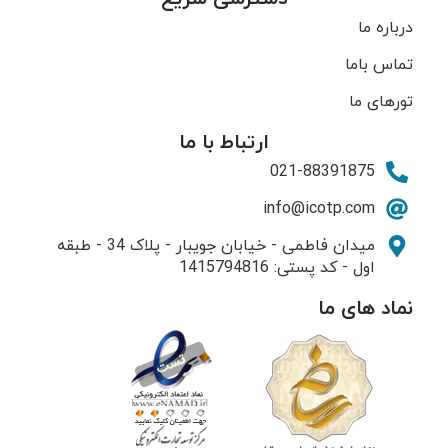
درباره ما
تماس باما
تورهای ما
ارتباط با ما
021-88391875
info@icotp.com
میدان فاطمی - خیابان جویبار - پلاک 34 - طبقه
اول - کد پستی: 1415794816
نماد های ما