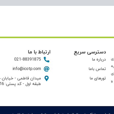
دسترسی سریع
ارتباط با ما
ی
درباره ما
021-88391875
ه
تماس باما
info@icotp.com
ی
تورهای ما
و
طبقه اول - کد پستی: 1415794816