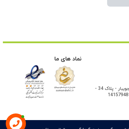
نماد های ما
میدان فاطمی - خیابان جویبار - پلاک 34 -