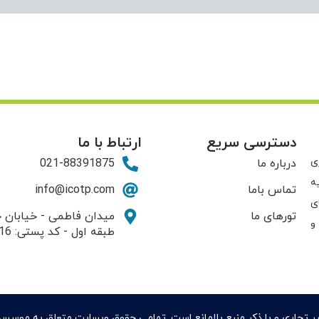
دسترسی سریع
ارتباط با ما
ی
درباره ما
021-88391875
ه
تماس باما
info@icotp.com
ی
تورهای ما
و
طبقه اول - کد پستی: 1415794816
ر تجاری و با ذکر منبع بلامانع است. تمامی حقوق وبسایت متعلق به موسس