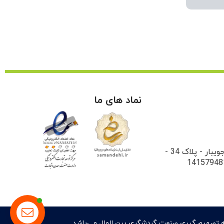
نماد های ما
میدان فاطمی - خیابان جویبار - پلاک 34 -
ه تصمیم گیری صنعت گردشگری بین الملل​ می‌باشد.