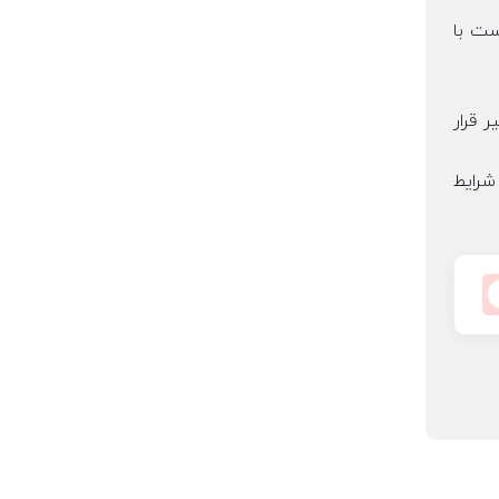
ست با
 قرار
شرایط