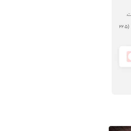
بر اساس بازار اتحادیه اروپا، ایسلند با افزایش ۲۴.۲ درصدی ترافیک مسافری خود بهترین عملکرد را داشت و پس از آن مالت (۲۲.۵