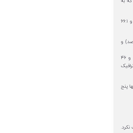
که به
علاوه بر این، حدود ۷۰.۳ میلیون مسافر در CDG پاریس ثبت شده اند، در مقایسه با ۶۶.۸ میلیون در اسخیپول آمستردام و ۶۶.۱
 رشد بهترین بازارهای اتحادیه اروپا را داشتند و پس از آن استونی (۱۸ درصد) و
با توجه به رشد، برخی از فرودگاه های خارج از اتحادیه اروپا مانند فرودگاه آلبانی و مولداوی به ترتیب شاهد افزایش ۴۷.۵ و ۴۶
رافیک
ا پنج
ت نکرد.