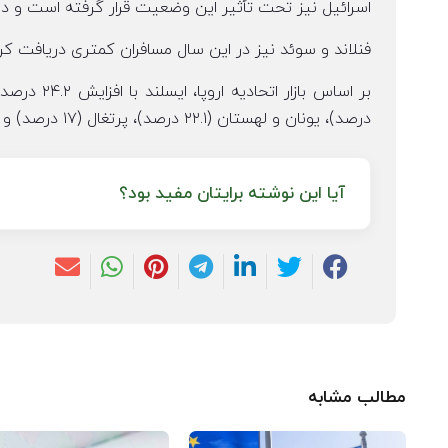
اسرائیل نیز تحت تأثیر این وضعیت قرار گرفته است و در سال ۲۰۲۴ شاهد ۳۸.۹ درصد کمتر ترافیک مسافری
فنلاند و سوئد نیز در این سال مسافران کمتری دریافت کردند و تعداد مسافرا
درصد)، یونان و لهستان (۲۲.۱ درصد)، پرتغال (۱۷ درصد) و کرواسی (۱۶.۶ درصد) قرار دارند.
آیا این نوشته برایتان مفید بود؟
مطالب مشابه