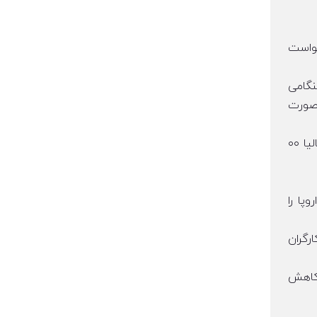
خواست
نگامی
 صورت
حداقل آستانه حقوق برای کارت آبی اتحادیه اروپا در ایتالیا حدود ۲۴۷۹۰ یورو تعیین شده است. هزینه اولیه کارت آبی ایتالیا ۰۰
پا را
ارگران
 کاهش