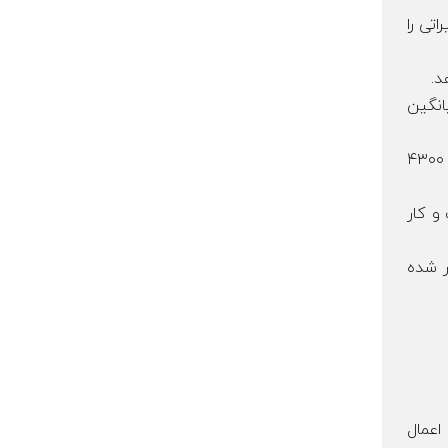
تی را
د.
 میانگین حقوق ماهانه فعلی در سوئد به ۱.۲۵ برابر میانگین
این به این معنی است که به محض اجرای قوانین جدید، متقاضیان کارت آبی اتحادیه اروپا تا زمانی که به جای ۵۲۰۰ یورو، ۴۳۰۰
و کار
ر شده
اعمال