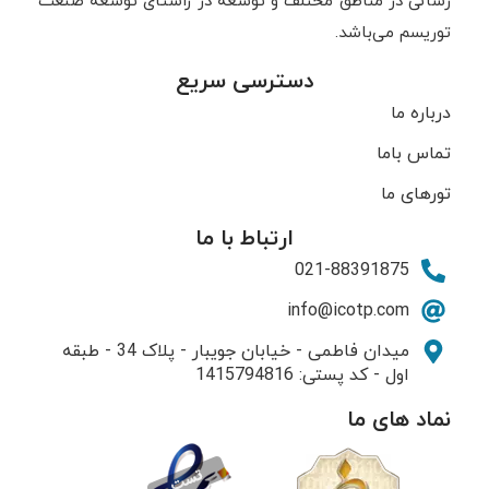
رسانی در مناطق مختلف و توسعه در راستای توسعه صنعت
توریسم می‌باشد.
دسترسی سریع
درباره ما
تماس باما
تورهای ما
ارتباط با ما
021-88391875
info@icotp.com
میدان فاطمی - خیابان جویبار - پلاک 34 - طبقه
اول - کد پستی: 1415794816
نماد های ما