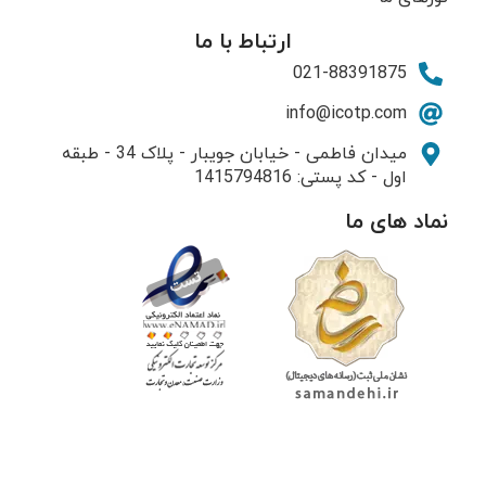
ارتباط با ما
021-88391875
info@icotp.com
میدان فاطمی - خیابان جویبار - پلاک 34 - طبقه
اول - کد پستی: 1415794816
نماد های ما